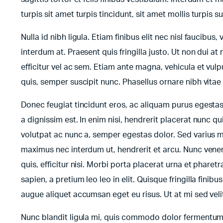
turpis sit amet turpis tincidunt, sit amet mollis turpis 
Nulla id nibh ligula. Etiam finibus elit nec nisl faucibus,
interdum at. Praesent quis fringilla justo. Ut non dui at 
efficitur vel ac sem. Etiam ante magna, vehicula et vulp
quis, semper suscipit nunc. Phasellus ornare nibh vita
Donec feugiat tincidunt eros, ac aliquam purus egesta
a dignissim est. In enim nisi, hendrerit placerat nunc qu
volutpat ac nunc a, semper egestas dolor. Sed varius m
maximus nec interdum ut, hendrerit et arcu. Nunc venena
quis, efficitur nisi. Morbi porta placerat urna et pharet
sapien, a pretium leo leo in elit. Quisque fringilla fini
augue aliquet accumsan eget eu risus. Ut at mi sed ve
Nunc blandit ligula mi, quis commodo dolor fermentum s