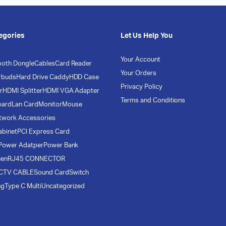
egories
Let Us Help You
Your Account
ooth Dongle
Cables
Card Reader
Your Orders
rbuds
Hard Drive Caddy
HDD Case
Privacy Policy
r
HDMI Splitter
HDMI VGA Adapter
Terms and Conditions
oard
Lan Card
Monitor
Mouse
twork Accessories
abinet
PCI Express Card
Power Adatper
Power Bank
een
RJ45 CONNECTOR
CTV CABLE
Sound Card
Switch
ng
Type C Multi
Uncategorized