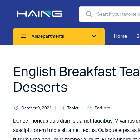
Home
S
All Departments
English Breakfast Te
Desserts
October 9, 2021
Tablet
iPad
,
pro
Donec rhoncus quis diam sit amet faucibus. Vivamus pell
suscipit lorem turpis sit amet lectus. Quisque egestas l
rutrum urna non ligula tempor aliquet. Fusce tincidun