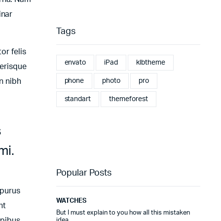
inar
Tags
or felis
envato
iPad
klbtheme
lerisque
phone
photo
pro
n nibh
standart
themeforest
s
mi.
Popular Posts
 purus
WATCHES
nt
But I must explain to you how all this mistaken
apibus
idea