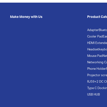
Make Money with Us
Product Cat
Adapter
Bluet
Cooler Pad
Ea
HDMI Extende
Headset
keyb
Mouse Pad
Ne
Networking C
Phone Holder
Projector scr
RJ59+2 DC C
Type C Docki
USB HUB