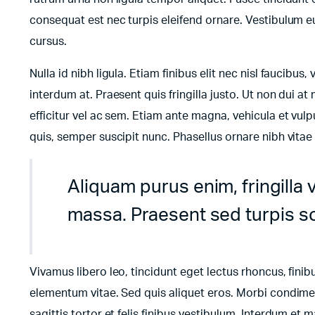
consequat est nec turpis eleifend ornare. Vestibulum e
cursus.
Nulla id nibh ligula. Etiam finibus elit nec nisl faucibus,
interdum at. Praesent quis fringilla justo. Ut non dui at 
efficitur vel ac sem. Etiam ante magna, vehicula et vulp
quis, semper suscipit nunc. Phasellus ornare nibh vita
Aliquam purus enim, fringilla 
massa. Praesent sed turpis soll
Vivamus libero leo, tincidunt eget lectus rhoncus, fini
elementum vitae. Sed quis aliquet eros. Morbi condimen
sagittis tortor et felis finibus vestibulum. Interdum e