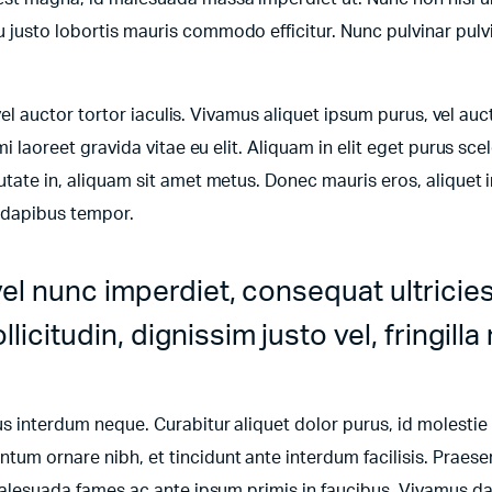
u justo lobortis mauris commodo efficitur. Nunc pulvinar pulv
 vel auctor tortor iaculis. Vivamus aliquet ipsum purus, vel auct
mi laoreet gravida vitae eu elit. Aliquam in elit eget purus sce
utate in, aliquam sit amet metus. Donec mauris eros, aliquet i
e dapibus tempor.
vel nunc imperdiet, consequat ultricie
icitudin, dignissim justo vel, fringilla 
bus interdum neque. Curabitur aliquet dolor purus, id molestie
tum ornare nibh, et tincidunt ante interdum facilisis. Praese
t malesuada fames ac ante ipsum primis in faucibus. Vivamus d