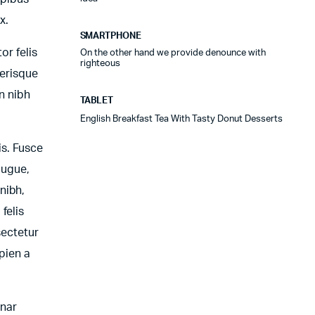
x.
SMARTPHONE
or felis
On the other hand we provide denounce with
righteous
lerisque
n nibh
TABLET
English Breakfast Tea With Tasty Donut Desserts
is. Fusce
augue,
nibh,
felis
sectetur
apien a
inar