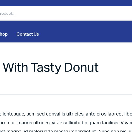
hop
Contact Us
a With Tasty Donut
entesque, sem sed convallis ultricies, ante eros laoreet libe
orem ut mauris ultrices, vitae sollicitudin quam facilisis. Viv
t est magna, id malesuada massa imperdiet ut. Nunc non nisi 