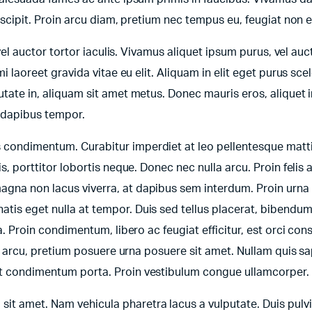
suscipit. Proin arcu diam, pretium nec tempus eu, feugiat non e
 vel auctor tortor iaculis. Vivamus aliquet ipsum purus, vel auct
mi laoreet gravida vitae eu elit. Aliquam in elit eget purus sce
utate in, aliquam sit amet metus. Donec mauris eros, aliquet i
e dapibus tempor.
s condimentum. Curabitur imperdiet at leo pellentesque matt
is, porttitor lobortis neque. Donec nec nulla arcu. Proin felis 
agna non lacus viverra, at dapibus sem interdum. Proin urna 
tis eget nulla at tempor. Duis sed tellus placerat, bibendum 
ra. Proin condimentum, libero ac feugiat efficitur, est orci con
bus arcu, pretium posuere urna posuere sit amet. Nullam quis s
lit condimentum porta. Proin vestibulum congue ullamcorper.
it amet. Nam vehicula pharetra lacus a vulputate. Duis pulv